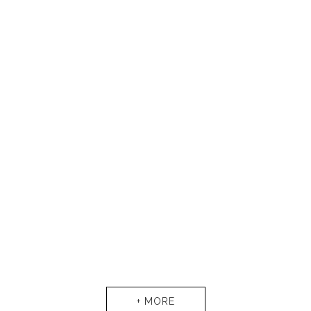
CORECAP
CP-9
+ MORE