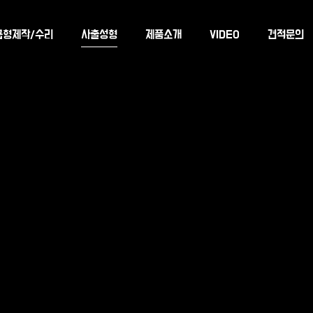
금형제작/수리
사출성형
제품소개
VIDEO
견적문의
Lorem ipsum