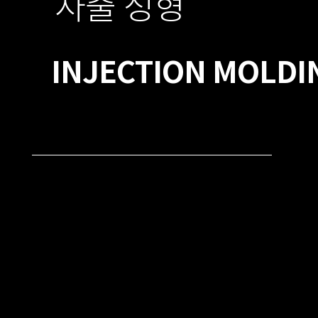
사출 성형
Usu dolores recteque ad, cu qui sca
quodsi bonorum equidem ea eam. Vel dictas animal facilisi at.
INJECTION MOLDI